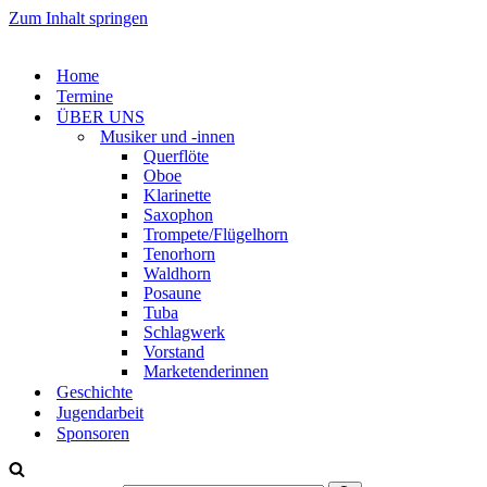
Zum Inhalt springen
Home
Termine
ÜBER UNS
Musiker und -innen
Querflöte
Oboe
Klarinette
Saxophon
Trompete/Flügelhorn
Tenorhorn
Waldhorn
Posaune
Tuba
Schlagwerk
Vorstand
Marketenderinnen
Geschichte
Jugendarbeit
Sponsoren