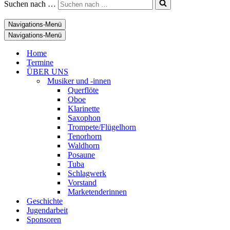
Suchen nach …
Navigations-Menü
Navigations-Menü
Home
Termine
ÜBER UNS
Musiker und -innen
Querflöte
Oboe
Klarinette
Saxophon
Trompete/Flügelhorn
Tenorhorn
Waldhorn
Posaune
Tuba
Schlagwerk
Vorstand
Marketenderinnen
Geschichte
Jugendarbeit
Sponsoren