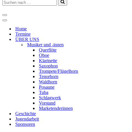
Suchen
nach …
Navigations-
Menü
Navigations-
Menü
Home
Termine
ÜBER UNS
Musiker und -innen
Querflöte
Oboe
Klarinette
Saxophon
Trompete/Flügelhorn
Tenorhorn
Waldhorn
Posaune
Tuba
Schlagwerk
Vorstand
Marketenderinnen
Geschichte
Jugendarbeit
Sponsoren