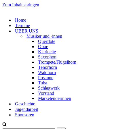
Zum Inhalt springen
Home
Termine
ÜBER UNS
Musiker und -innen
Querflöte
Oboe
Klarinette
Saxophon
Trompete/Flügelhorn
Tenorhorn
Waldhorn
Posaune
Tuba
Schlagwerk
Vorstand
Marketenderinnen
Geschichte
Jugendarbeit
Sponsoren