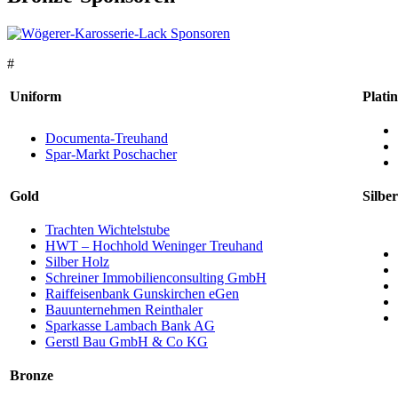
#
Uniform
Platin
Documenta-Treuhand
Spar-
Markt Poschacher
Gold
Silber
Trachten Wichtelstube
HWT – Hochhold Weninger Treuhand
Silber Holz
Schreiner Immobilienconsulting GmbH
Raiffeisenbank Gunskirchen eGen
Bauunternehmen Reinthaler
Sparkasse Lambach Bank AG
Gerstl Bau GmbH & Co KG
Bronze