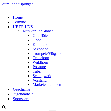
Zum Inhalt springen
Home
Termine
ÜBER UNS
Musiker und -innen
Querflöte
Oboe
Klarinette
Saxophon
Trompete/Flügelhorn
Tenorhorn
Waldhorn
Posaune
Tuba
Schlagwerk
Vorstand
Marketenderinnen
Geschichte
Jugendarbeit
Sponsoren