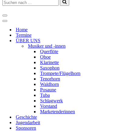
Suchen
nach …
Navigations-
Menü
Navigations-
Menü
Home
Termine
ÜBER UNS
Musiker und -innen
Querflöte
Oboe
Klarinette
Saxophon
Trompete/Flügelhorn
Tenorhorn
Waldhorn
Posaune
Tuba
Schlagwerk
Vorstand
Marketenderinnen
Geschichte
Jugendarbeit
Sponsoren