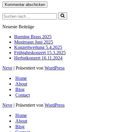
Suchen
nach …
Neueste Beiträge
Burning Brass 2025
Musiroasn Juni 2025
Konzertwertung 5.4.2025
Frühjahrskonzert 15.3.2025
Herbstkonzert 16.11.2024
Neve
| Präsentiert von
WordPress
Home
About
Blog
Contact
Neve
| Präsentiert von
WordPress
Home
About
Blog