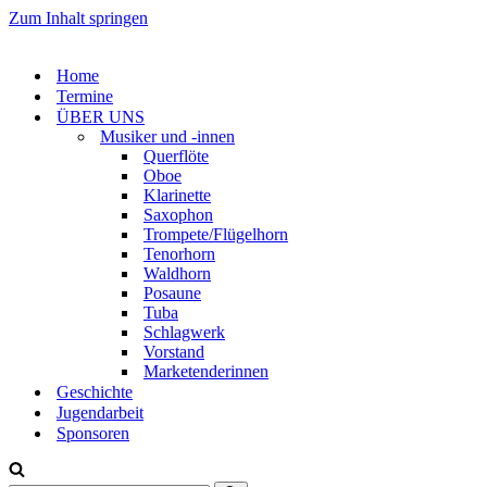
Zum Inhalt springen
Home
Termine
ÜBER UNS
Musiker und -innen
Querflöte
Oboe
Klarinette
Saxophon
Trompete/Flügelhorn
Tenorhorn
Waldhorn
Posaune
Tuba
Schlagwerk
Vorstand
Marketenderinnen
Geschichte
Jugendarbeit
Sponsoren