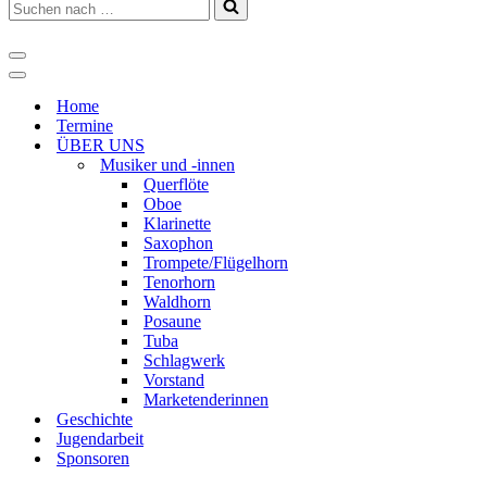
Suchen
nach …
Navigations-
Menü
Navigations-
Menü
Home
Termine
ÜBER UNS
Musiker und -innen
Querflöte
Oboe
Klarinette
Saxophon
Trompete/Flügelhorn
Tenorhorn
Waldhorn
Posaune
Tuba
Schlagwerk
Vorstand
Marketenderinnen
Geschichte
Jugendarbeit
Sponsoren