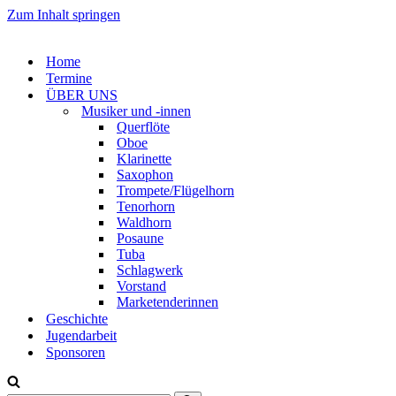
Zum Inhalt springen
Home
Termine
ÜBER UNS
Musiker und -innen
Querflöte
Oboe
Klarinette
Saxophon
Trompete/Flügelhorn
Tenorhorn
Waldhorn
Posaune
Tuba
Schlagwerk
Vorstand
Marketenderinnen
Geschichte
Jugendarbeit
Sponsoren