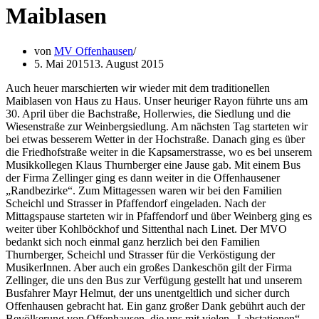
Maiblasen
von
MV Offenhausen
5. Mai 2015
13. August 2015
Auch heuer marschierten wir wieder mit dem traditionellen
Maiblasen von Haus zu Haus. Unser heuriger Rayon führte uns am
30. April über die Bachstraße, Hollerwies, die Siedlung und die
Wiesenstraße zur Weinbergsiedlung. Am nächsten Tag starteten wir
bei etwas besserem Wetter in der Hochstraße. Danach ging es über
die Friedhofstraße weiter in die Kapsamerstrasse, wo es bei unserem
Musikkollegen Klaus Thurnberger eine Jause gab. Mit einem Bus
der Firma Zellinger ging es dann weiter in die Offenhausener
„Randbezirke“. Zum Mittagessen waren wir bei den Familien
Scheichl und Strasser in Pfaffendorf eingeladen. Nach der
Mittagspause starteten wir in Pfaffendorf und über Weinberg ging es
weiter über Kohlböckhof und Sittenthal nach Linet. Der MVO
bedankt sich noch einmal ganz herzlich bei den Familien
Thurnberger, Scheichl und Strasser für die Verköstigung der
MusikerInnen. Aber auch ein großes Dankeschön gilt der Firma
Zellinger, die uns den Bus zur Verfügung gestellt hat und unserem
Busfahrer Mayr Helmut, der uns unentgeltlich und sicher durch
Offenhausen gebracht hat. Ein ganz großer Dank gebührt auch der
Bevölkerung von Offenhausen, die uns mit vielen „Labstationen“