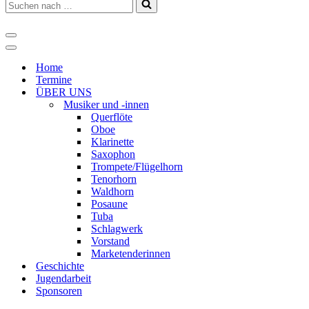
Suchen
nach …
Navigations-
Menü
Navigations-
Menü
Home
Termine
ÜBER UNS
Musiker und -innen
Querflöte
Oboe
Klarinette
Saxophon
Trompete/Flügelhorn
Tenorhorn
Waldhorn
Posaune
Tuba
Schlagwerk
Vorstand
Marketenderinnen
Geschichte
Jugendarbeit
Sponsoren