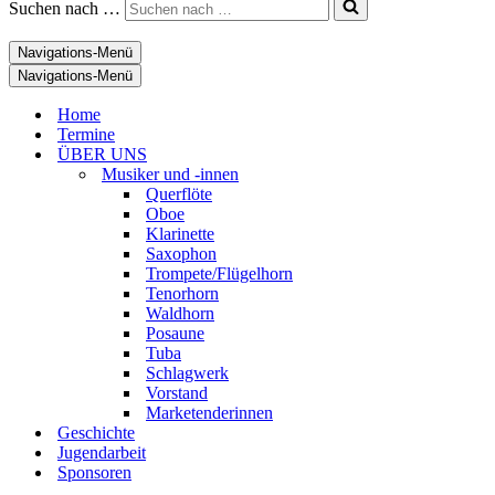
Suchen nach …
Navigations-Menü
Navigations-Menü
Home
Termine
ÜBER UNS
Musiker und -innen
Querflöte
Oboe
Klarinette
Saxophon
Trompete/Flügelhorn
Tenorhorn
Waldhorn
Posaune
Tuba
Schlagwerk
Vorstand
Marketenderinnen
Geschichte
Jugendarbeit
Sponsoren