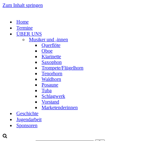
Zum Inhalt springen
Home
Termine
ÜBER UNS
Musiker und -innen
Querflöte
Oboe
Klarinette
Saxophon
Trompete/Flügelhorn
Tenorhorn
Waldhorn
Posaune
Tuba
Schlagwerk
Vorstand
Marketenderinnen
Geschichte
Jugendarbeit
Sponsoren