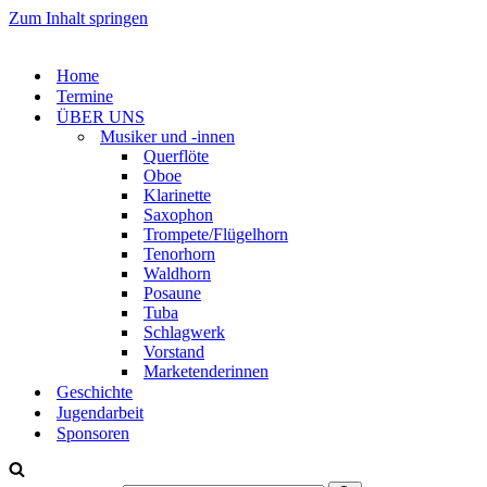
Zum Inhalt springen
Home
Termine
ÜBER UNS
Musiker und -innen
Querflöte
Oboe
Klarinette
Saxophon
Trompete/Flügelhorn
Tenorhorn
Waldhorn
Posaune
Tuba
Schlagwerk
Vorstand
Marketenderinnen
Geschichte
Jugendarbeit
Sponsoren