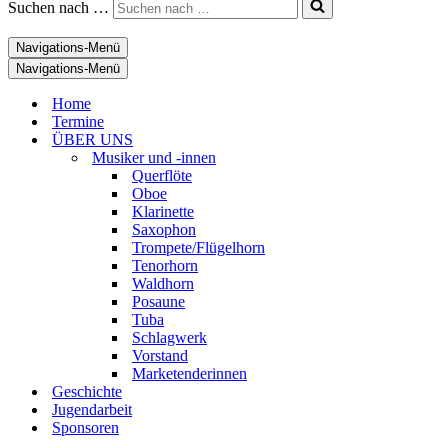
Suchen nach …
Navigations-Menü
Navigations-Menü
Home
Termine
ÜBER UNS
Musiker und -innen
Querflöte
Oboe
Klarinette
Saxophon
Trompete/Flügelhorn
Tenorhorn
Waldhorn
Posaune
Tuba
Schlagwerk
Vorstand
Marketenderinnen
Geschichte
Jugendarbeit
Sponsoren