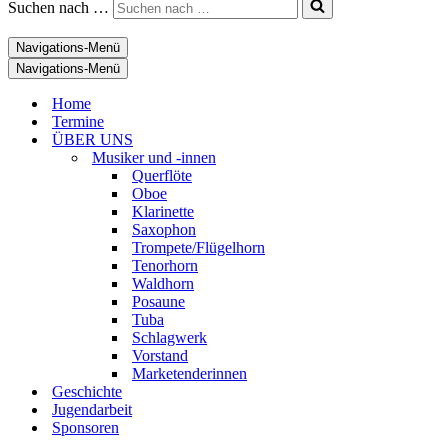
Suchen nach …
Navigations-Menü
Navigations-Menü
Home
Termine
ÜBER UNS
Musiker und -innen
Querflöte
Oboe
Klarinette
Saxophon
Trompete/Flügelhorn
Tenorhorn
Waldhorn
Posaune
Tuba
Schlagwerk
Vorstand
Marketenderinnen
Geschichte
Jugendarbeit
Sponsoren