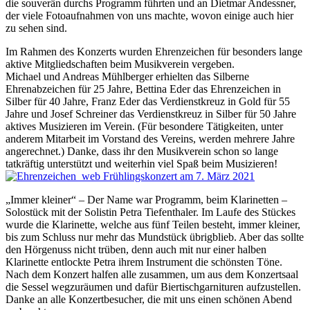
die souverän durchs Programm führten und an Dietmar Andessner,
der viele Fotoaufnahmen von uns machte, wovon einige auch hier
zu sehen sind.
Im Rahmen des Konzerts wurden Ehrenzeichen für besonders lange
aktive Mitgliedschaften beim Musikverein vergeben.
Michael und Andreas Mühlberger erhielten das Silberne
Ehrenabzeichen für 25 Jahre, Bettina Eder das Ehrenzeichen in
Silber für 40 Jahre, Franz Eder das Verdienstkreuz in Gold für 55
Jahre und Josef Schreiner das Verdienstkreuz in Silber für 50 Jahre
aktives Musizieren im Verein. (Für besondere Tätigkeiten, unter
anderem Mitarbeit im Vorstand des Vereins, werden mehrere Jahre
angerechnet.) Danke, dass ihr den Musikverein schon so lange
tatkräftig unterstützt und weiterhin viel Spaß beim Musizieren!
„Immer kleiner“ – Der Name war Programm, beim Klarinetten –
Solostück mit der Solistin Petra Tiefenthaler. Im Laufe des Stückes
wurde die Klarinette, welche aus fünf Teilen besteht, immer kleiner,
bis zum Schluss nur mehr das Mundstück übrigblieb. Aber das sollte
den Hörgenuss nicht trüben, denn auch mit nur einer halben
Klarinette entlockte Petra ihrem Instrument die schönsten Töne.
Nach dem Konzert halfen alle zusammen, um aus dem Konzertsaal
die Sessel wegzuräumen und dafür Biertischgarnituren aufzustellen.
Danke an alle Konzertbesucher, die mit uns einen schönen Abend