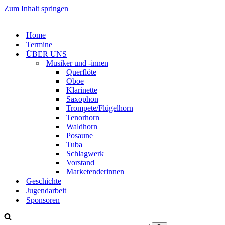
Zum Inhalt springen
Home
Termine
ÜBER UNS
Musiker und -innen
Querflöte
Oboe
Klarinette
Saxophon
Trompete/Flügelhorn
Tenorhorn
Waldhorn
Posaune
Tuba
Schlagwerk
Vorstand
Marketenderinnen
Geschichte
Jugendarbeit
Sponsoren