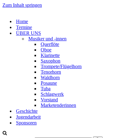
Zum Inhalt springen
Home
Termine
ÜBER UNS
Musiker und -innen
Querflöte
Oboe
Klarinette
Saxophon
Trompete/Flügelhorn
Tenorhorn
Waldhorn
Posaune
Tuba
Schlagwerk
Vorstand
Marketenderinnen
Geschichte
Jugendarbeit
Sponsoren