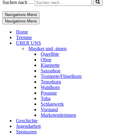
Suchen nach …
Navigations-Menü
Navigations-Menü
Home
Termine
ÜBER UNS
Musiker und -innen
Querflöte
Oboe
Klarinette
Saxophon
Trompete/Flügelhorn
Tenorhorn
Waldhorn
Posaune
Tuba
Schlagwerk
Vorstand
Marketenderinnen
Geschichte
Jugendarbeit
Sponsoren